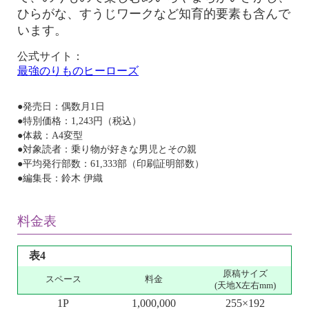
ひらがな、すうじワークなど知育的要素も含んで
います。
公式サイト：
最強のりものヒーローズ
●発売日：偶数月1日
●特別価格：1,243円（税込）
●体裁：A4変型
●対象読者：乗り物が好きな男児とその親
●平均発行部数：61,333部（印刷証明部数）
●編集長：鈴木 伊織
料金表
表4
原稿サイズ
スペース
料金
(天地X左右mm)
1P
1,000,000
255×192