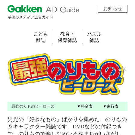
お知らせ
こども
教育・
パズル
雑誌
保育雑誌
雑誌
最強のりものヒーローズ
▼料金表
▼進行表
男児の「好きなもの」ばかりを集めた、のりもの
＆キャラクター雑誌です。DVDなどの付録つき
で、のりもので楽しむめいろやまちがいさがし、