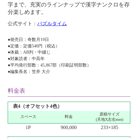
字まで、充実のラインナップで漢字ナンクロを存
分楽しめます。
公式サイト：
パズルタイム
●発売日：奇数月19日
●定価：定価540円（税込）
●体裁：AB判・中綴じ
●対象読者：中高年
●平均発行部数：45,867部（印刷証明部数）
●編集長名：笠井 大介
料金表
表4（オフセット4色）
原稿サイズ
スペース
料金
(天地X左右mm)
1P
900,000
233×185