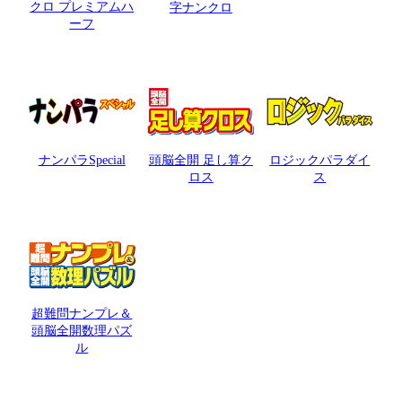
クロ プレミアムハ
字ナンクロ
ーフ
ナンパラSpecial
頭脳全開 足し算ク
ロジックパラダイ
ロス
ス
超難問ナンプレ＆
頭脳全開数理パズ
ル