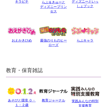
キラピチ
ディズニーといっ
らぶ＆きゅーと
しょブック
ディズニープリン
セス
おえかきひめ
最強のりものヒー
らぶキャラ
ローズ
教育・保育雑誌
あそびと環境 ０・
教育ジャーナル
実践みんなの特別
１・２歳
支援教育